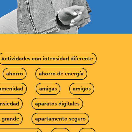
Actividades con intensidad diferente
ahorro
ahorro de energía
amenidad
amigas
amigos
nsiedad
aparatos digitales
 grande
apartamento seguro