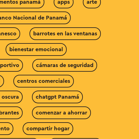
amentos panamá
apps
arte
anco Nacional de Panamá
anesco
barrotes en las ventanas
bienestar emocional
portivo
cámaras de seguridad
d
centros comerciales
 oscura
chatgpt Panamá
ibrantes
comenzar a ahorrar
ento
compartir hogar