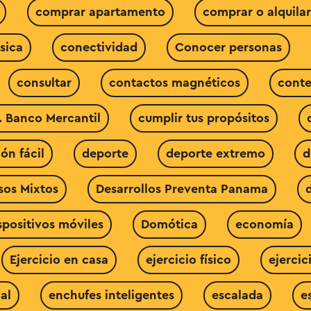
comprar apartamento
comprar o alquila
sica
conectividad
Conocer personas
consultar
contactos magnéticos
cont
. Banco Mercantil
cumplir tus propósitos
ón fácil
deporte
deporte extremo
d
sos Mixtos
Desarrollos Preventa Panama
spositivos móviles
Domótica
economía
Ejercicio en casa
ejercicio físico
ejercic
al
enchufes inteligentes
escalada
e