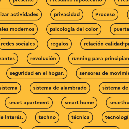
rizar actividades
privacidad
Proceso
iales modernos
psicología del color
puerta
redes sociales
regalos
relación calidad-p
rantes
revolución
running para principian
seguridad en el hogar.
sensores de movimi
sistema
sistema de alambrado
sistema de
smart apartment
smart home
smarth
e interés.
techno
técnica
tecnologí