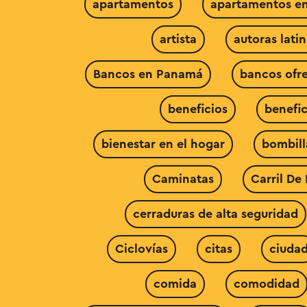
apartamentos
apartamentos en
artista
autoras lati
Bancos en Panamá
bancos ofr
beneficios
benefic
bienestar en el hogar
bombill
Caminatas
Carril De
cerraduras de alta seguridad
Ciclovías
citas
ciuda
comida
comodidad