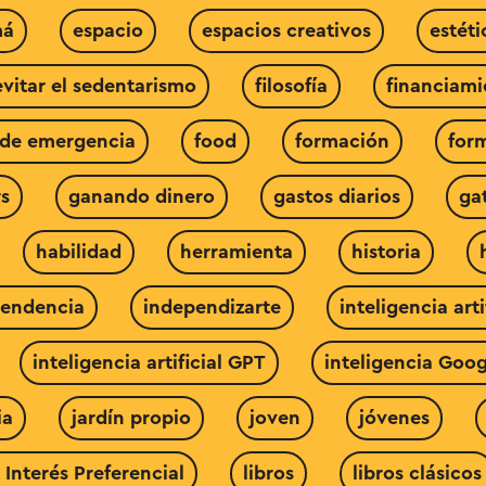
má
espacio
espacios creativos
estéti
evitar el sedentarismo
filosofía
financiami
 de emergencia
food
formación
for
s
ganando dinero
gastos diarios
ga
habilidad
herramienta
historia
endencia
independizarte
inteligencia arti
inteligencia artificial GPT
inteligencia Goog
ia
jardín propio
joven
jóvenes
 Interés Preferencial
libros
libros clásicos