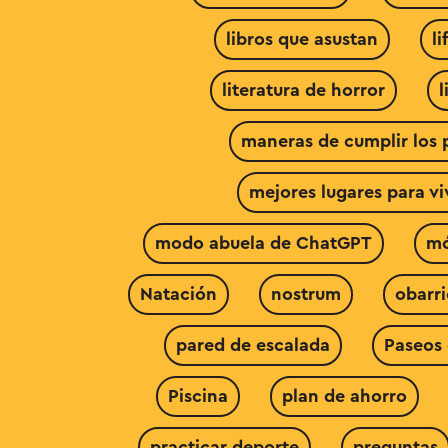
libros que asustan
li
literatura de horror
l
maneras de cumplir los 
mejores lugares para v
modo abuela de ChatGPT
mó
Natación
nostrum
obarr
pared de escalada
Paseos 
Piscina
plan de ahorro
practicar deporte
preguntas