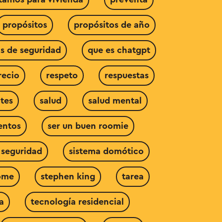
propósitos
propósitos de año
s de seguridad
que es chatgpt
recio
respeto
respuestas
tes
salud
salud mental
entos
ser un buen roomie
 seguridad
sistema domótico
ome
stephen king
tarea
a
tecnología residencial