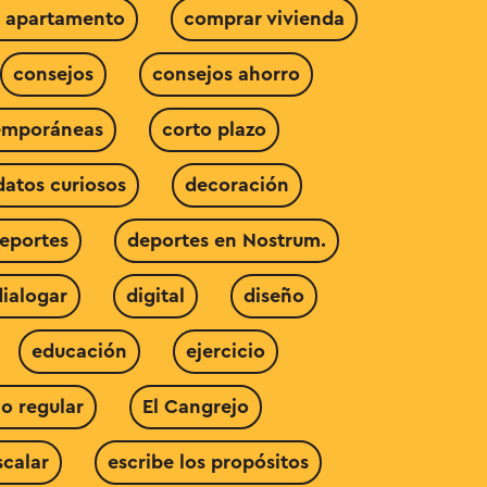
r apartamento
comprar vivienda
consejos
consejos ahorro
emporáneas
corto plazo
datos curiosos
decoración
eportes
deportes en Nostrum.
dialogar
digital
diseño
educación
ejercicio
io regular
El Cangrejo
scalar
escribe los propósitos