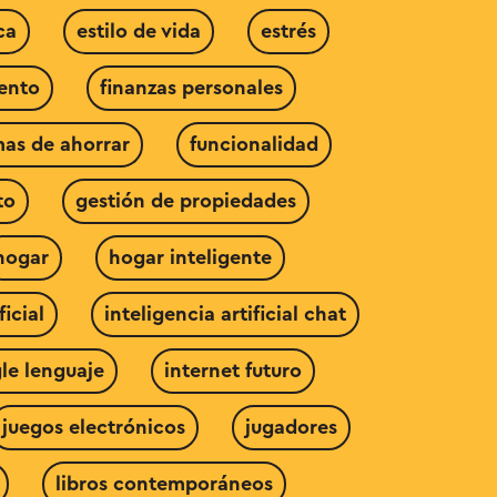
ca
estilo de vida
estrés
ento
finanzas personales
mas de ahorrar
funcionalidad
to
gestión de propiedades
hogar
hogar inteligente
ficial
inteligencia artificial chat
le lenguaje
internet futuro
juegos electrónicos
jugadores
libros contemporáneos