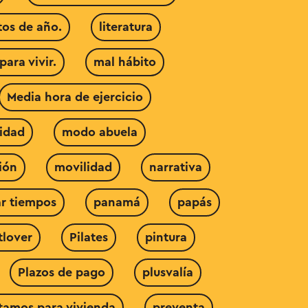
tos de año.
literatura
para vivir.
mal hábito
Media hora de ejercicio
idad
modo abuela
ión
movilidad
narrativa
r tiempos
panamá
papás
tlover
Pilates
pintura
Plazos de pago
plusvalía
tamos para vivienda
preventa