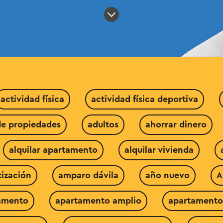
actividad física
actividad física deportiva
de propiedades
adultos
ahorrar dinero
alquilar apartamento
alquilar vivienda
ización
amparo dávila
año nuevo
A
amento
apartamento amplio
apartamento