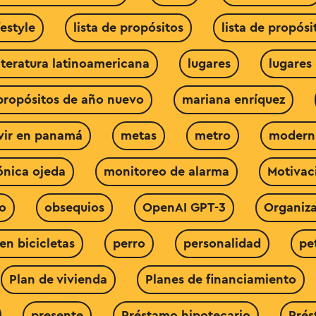
festyle
lista de propósitos
lista de propósi
iteratura latinoamericana
lugares
lugares 
propósitos de año nuevo
mariana enríquez
ivir en panamá
metas
metro
modern
nica ojeda
monitoreo de alarma
Motivac
io
obsequios
OpenAI GPT-3
Organiza
en bicicletas
perro
personalidad
pe
Plan de vivienda
Planes de financiamiento
presente
Préstamo hipotecario
Prés