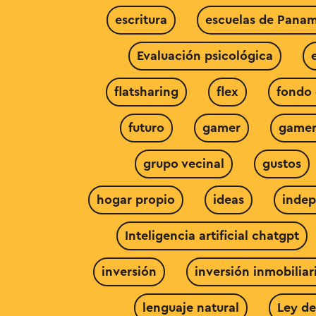
escritura
escuelas de Pana
Evaluación psicológica
flatsharing
flex
fondo
futuro
gamer
gamer
grupo vecinal
gustos
hogar propio
ideas
indep
Inteligencia artificial chatgpt
inversión
inversión inmobiliar
lenguaje natural
Ley de