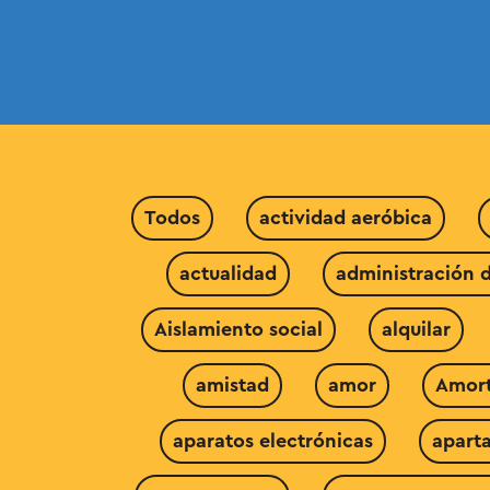
Todos
actividad aeróbica
actualidad
administración 
Aislamiento social
alquilar
amistad
amor
Amort
aparatos electrónicas
apart