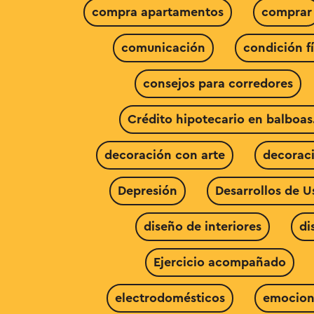
compra apartamentos
comprar
comunicación
condición fí
consejos para corredores
Crédito hipotecario en balboas
decoración con arte
decoraci
Depresión
Desarrollos de U
diseño de interiores
di
Ejercicio acompañado
electrodomésticos
emocion