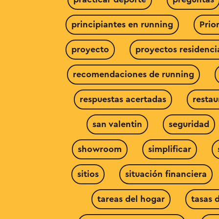
principiantes en running
Prio
proyecto
proyectos residenc
recomendaciones de running
respuestas acertadas
restau
san valentin
seguridad
showroom
simplificar
sitios
situación financiera
tareas del hogar
tasas d