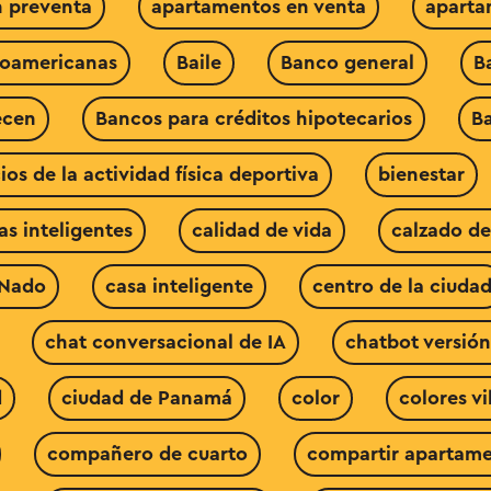
 preventa
apartamentos en venta
apart
noamericanas
Baile
Banco general
B
ecen
Bancos para créditos hipotecarios
B
ios de la actividad física deportiva
bienestar
as inteligentes
calidad de vida
calzado de
 Nado
casa inteligente
centro de la ciuda
chat conversacional de IA
chatbot versión
d
ciudad de Panamá
color
colores v
compañero de cuarto
compartir apartam