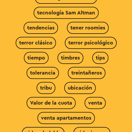
tecnología Sam Altman
tendencias
tener roomies
terror clásico
terror psicológico
tiempo
timbres
tips
tolerancia
treintañeros
tribu
ubicación
Valor de la cuota
venta
venta apartamentos