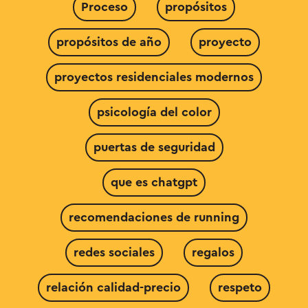
Proceso
propósitos
propósitos de año
proyecto
proyectos residenciales modernos
psicología del color
puertas de seguridad
que es chatgpt
recomendaciones de running
redes sociales
regalos
relación calidad-precio
respeto