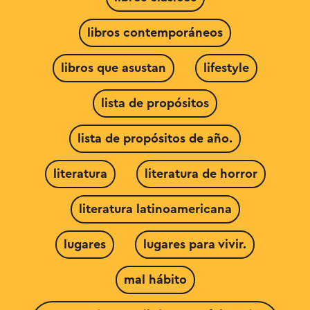
libros contemporáneos
libros que asustan
lifestyle
lista de propósitos
lista de propósitos de año.
literatura
literatura de horror
literatura latinoamericana
lugares
lugares para vivir.
mal hábito