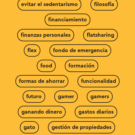
evitar el sedentarismo
filosofía
financiamiento
finanzas personales
flatsharing
flex
fondo de emergencia
food
formación
formas de ahorrar
funcionalidad
futuro
gamer
gamers
ganando dinero
gastos diarios
gato
gestión de propiedades