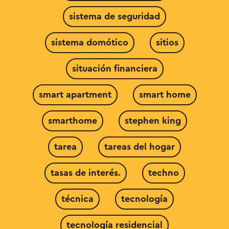
sistema de seguridad
sistema domótico
sitios
situación financiera
smart apartment
smart home
smarthome
stephen king
tarea
tareas del hogar
tasas de interés.
techno
técnica
tecnología
tecnología residencial