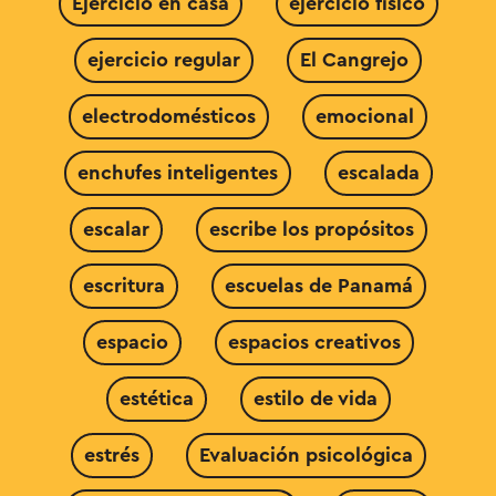
Ejercicio en casa
ejercicio físico
ejercicio regular
El Cangrejo
electrodomésticos
emocional
enchufes inteligentes
escalada
escalar
escribe los propósitos
escritura
escuelas de Panamá
espacio
espacios creativos
estética
estilo de vida
estrés
Evaluación psicológica