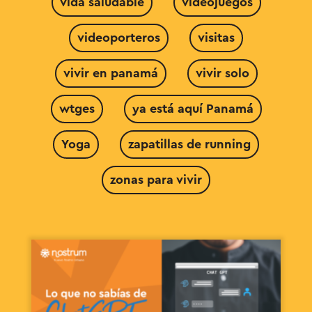
vida saludable
videojuegos
videoporteros
visitas
vivir en panamá
vivir solo
wtges
ya está aquí Panamá
Yoga
zapatillas de running
zonas para vivir