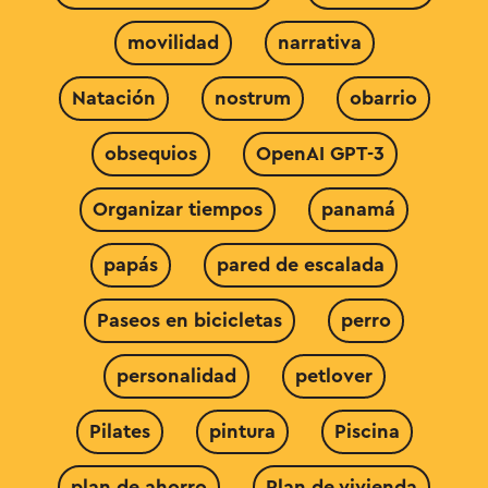
movilidad
narrativa
Natación
nostrum
obarrio
obsequios
OpenAI GPT-3
Organizar tiempos
panamá
papás
pared de escalada
Paseos en bicicletas
perro
personalidad
petlover
Pilates
pintura
Piscina
plan de ahorro
Plan de vivienda