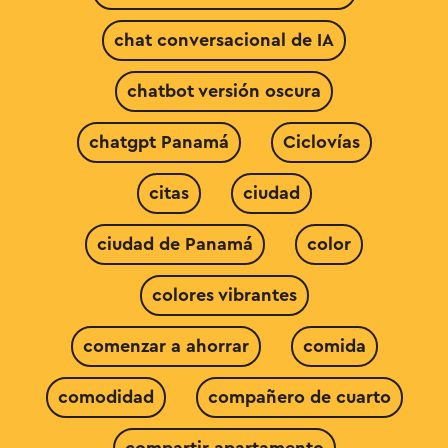
chat conversacional de IA
chatbot versión oscura
chatgpt Panamá
Ciclovías
citas
ciudad
ciudad de Panamá
color
colores vibrantes
comenzar a ahorrar
comida
comodidad
compañero de cuarto