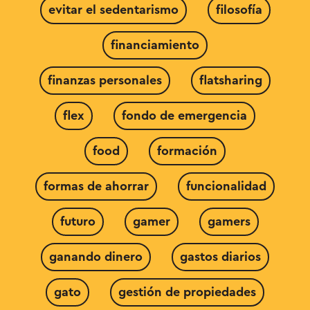
evitar el sedentarismo
filosofía
financiamiento
finanzas personales
flatsharing
flex
fondo de emergencia
food
formación
formas de ahorrar
funcionalidad
futuro
gamer
gamers
ganando dinero
gastos diarios
gato
gestión de propiedades