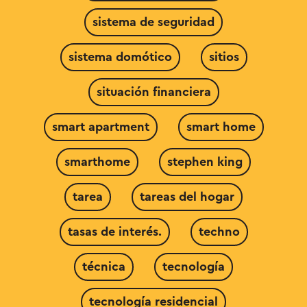
sistema de seguridad
sistema domótico
sitios
situación financiera
smart apartment
smart home
smarthome
stephen king
tarea
tareas del hogar
tasas de interés.
techno
técnica
tecnología
tecnología residencial