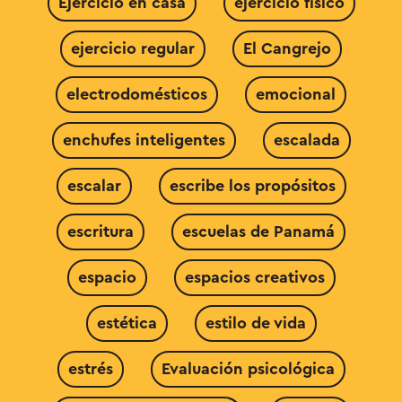
Ejercicio en casa
ejercicio físico
ejercicio regular
El Cangrejo
electrodomésticos
emocional
enchufes inteligentes
escalada
escalar
escribe los propósitos
escritura
escuelas de Panamá
espacio
espacios creativos
estética
estilo de vida
estrés
Evaluación psicológica