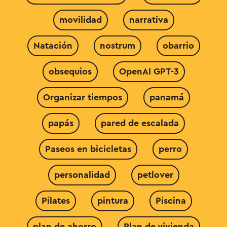
movilidad
narrativa
Natación
nostrum
obarrio
obsequios
OpenAI GPT-3
Organizar tiempos
panamá
papás
pared de escalada
Paseos en bicicletas
perro
personalidad
petlover
Pilates
pintura
Piscina
plan de ahorro
Plan de vivienda