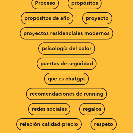
Proceso
propósitos
propósitos de año
proyecto
proyectos residenciales modernos
psicología del color
puertas de seguridad
que es chatgpt
recomendaciones de running
redes sociales
regalos
relación calidad-precio
respeto