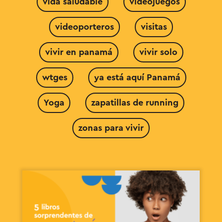
vida saludable
videojuegos
videoporteros
visitas
vivir en panamá
vivir solo
wtges
ya está aquí Panamá
Yoga
zapatillas de running
zonas para vivir