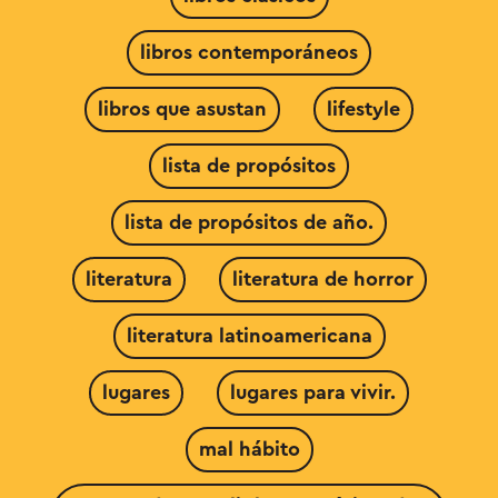
libros contemporáneos
libros que asustan
lifestyle
lista de propósitos
lista de propósitos de año.
literatura
literatura de horror
literatura latinoamericana
lugares
lugares para vivir.
mal hábito